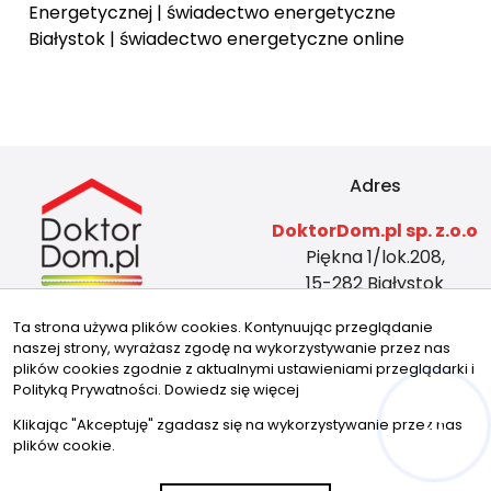
Energetycznej
|
świadectwo energetyczne
Białystok
|
świadectwo energetyczne online
Adres
DoktorDom.pl sp. z.o.o
Piękna 1/lok.208,
15-282 Białystok
KRS: 0001026464
Ta strona używa plików cookies. Kontynuując przeglądanie
REGON: 524804419
naszej strony, wyrażasz zgodę na wykorzystywanie przez nas
NIP: 5423465588
plików cookies zgodnie z aktualnymi ustawieniami przeglądarki i
Kontakt
Znajdziesz nas tu
Polityką Prywatności.
Dowiedz się więcej
Klikając "Akceptuję" zgadasz się na wykorzystywanie przez nas
biuro@doktordom.pl
plików cookie.
tel: 720 756 756