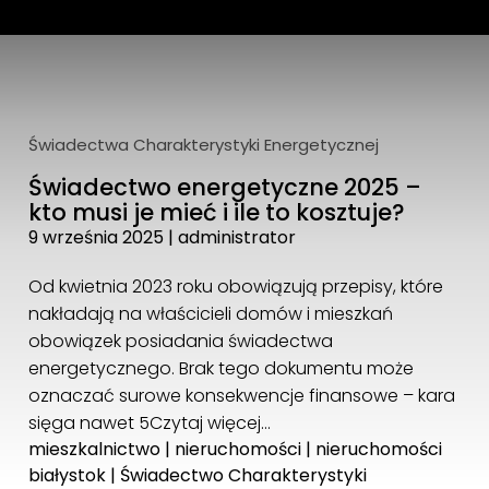
DoktorDom.pl sp. z o.o.
ul. Piękna 1 lok. 208
15-242 Białystok
tel: 720 756 756
Świadectwa Charakterystyki Energetycznej
biuro@doktordom.pl
Świadectwo energetyczne 2025 –
kto musi je mieć i ile to kosztuje?
9 września 2025
|
administrator
Od kwietnia 2023 roku obowiązują przepisy, które
nakładają na właścicieli domów i mieszkań
obowiązek posiadania świadectwa
energetycznego. Brak tego dokumentu może
oznaczać surowe konsekwencje finansowe – kara
sięga nawet 5
Czytaj więcej…
mieszkalnictwo
|
nieruchomości
|
nieruchomości
białystok
|
Świadectwo Charakterystyki