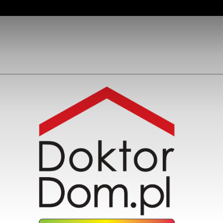
DoktorDom.pl sp. z o.o.
ul. Piękna 1 lok. 208
15-242 Białystok
tel: 720 756 756
biuro@doktordom.pl