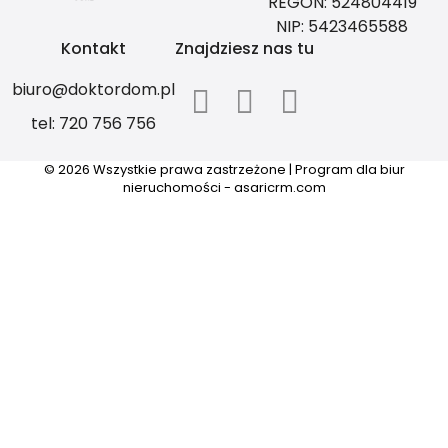
REGON: 524804419
NIP: 5423465588
Kontakt
Znajdziesz nas tu
biuro@doktordom.pl
tel: 720 756 756
© 2026 Wszystkie prawa zastrzeżone | Program dla biur
nieruchomości -
asaricrm.com