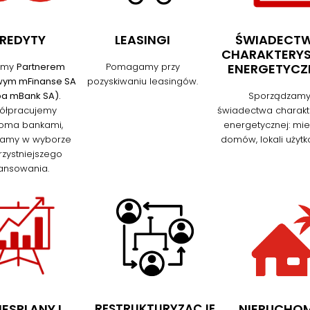
REDYTY
LEASINGI
ŚWIADECT
CHARAKTERYS
śmy
Partnerem
Pomagamy przy
ENERGETYCZ
wym mFinanse SA
pozyskiwaniu leasingów.
pa mBank SA).
Sporządzam
ółpracujemy
świadectwa charakte
loma bankami,
energetycznej: mie
amy w wyborze
domów, lokali użyt
rzystniejszego
nansowania.
NESPLANY I
RESTRUKTURYZACJE
NIERUCHO