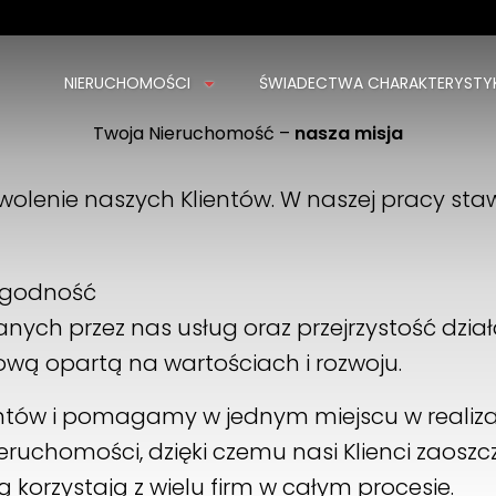
NIERUCHOMOŚCI
ŚWIADECTWA CHARAKTERYSTYK
DoktorDom.pl sp. z o.o.
Twoja Nieruchomość –
nasza misja
ul. Piękna 1 lok. 208
15-242 Białystok
olenie naszych Klientów. W naszej pracy sta
tel: 720 756 756
biuro@doktordom.pl
rygodność
ych przez nas usług oraz przejrzystość dział
ową opartą na wartościach i rozwoju.
ntów i pomagamy w jednym miejscu w realiza
ruchomości, dzięki czemu nasi Klienci zaoszcz
 korzystają z wielu firm w całym procesie.