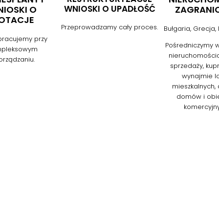
WNIOSKI O UPADŁOŚĆ
IOSKI O
ZAGRANI
OTACJE
Przeprowadzamy cały proces.
Bułgaria, Grecja,
racujemy przy
Pośredniczymy w
mpleksowym
nieruchomościa
orządzaniu.
sprzedaży, kup
wynajmie lo
mieszkalnych, d
domów i obi
komercyjny