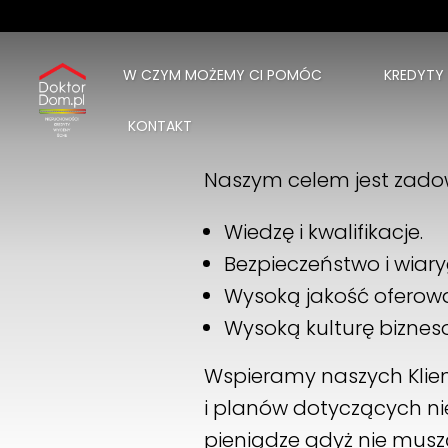
W CZYM MOŻEMY CI POMÓC
KREDYTY
KONTAKT
Naszym celem jest zadow
Wiedzę i kwalifikacje.
Bezpieczeństwo i wia
Wysoką jakość oferowan
Wysoką kulturę biznes
Wspieramy naszych Klie
i planów dotyczących nie
pieniądze gdyż nie muszą