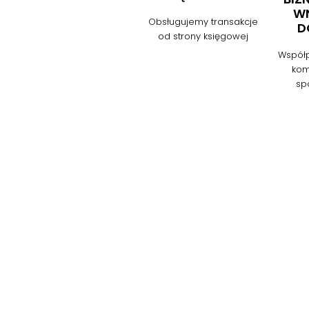
WN
Obsługujemy transakcje
D
od strony księgowej
Współp
ko
sp