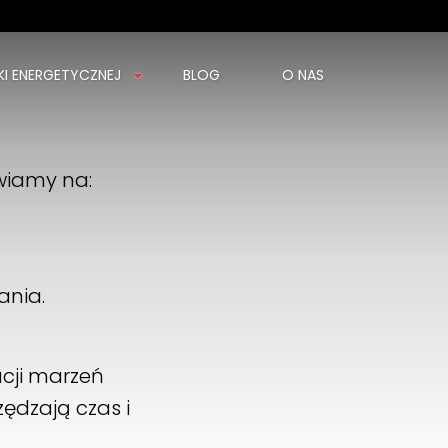
I ENERGETYCZNEJ
BLOG
O NAS
wiamy na:
ania.
cji marzeń
ędzają czas i