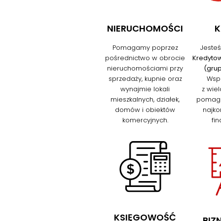
NIERUCHOMOŚCI
K
Pomagamy poprzez
Jeste
pośrednictwo w obrocie
Kredyto
nieruchomościami przy
(gru
sprzedaży, kupnie oraz
Wsp
wynajmie lokali
z wie
mieszkalnych, działek,
pomag
domów i obiektów
najko
komercyjnych.
fi
KSIĘGOWOŚĆ
BIZ