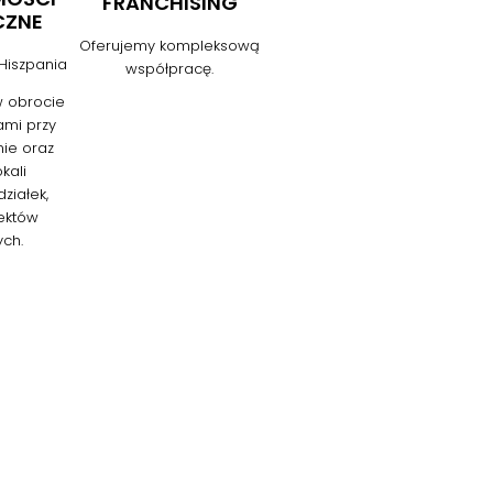
FRANCHISING
CZNE
Oferujemy kompleksową
 Hiszpania
współpracę.
 obrocie
mi przy
nie oraz
kali
ziałek,
ektów
ch.