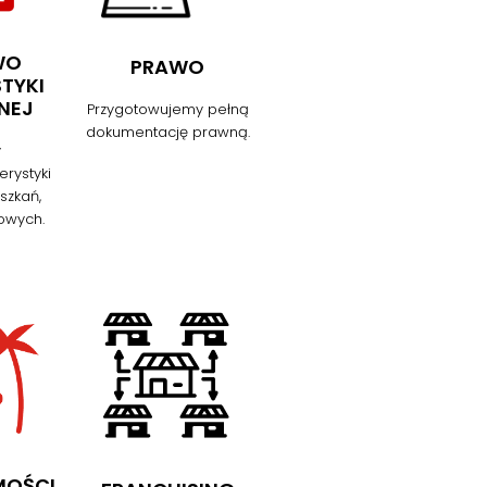
WO
PRAWO
TYKI
NEJ
Przygotowujemy pełną
dokumentację prawną.
y
rystyki
szkań,
kowych.
MOŚCI