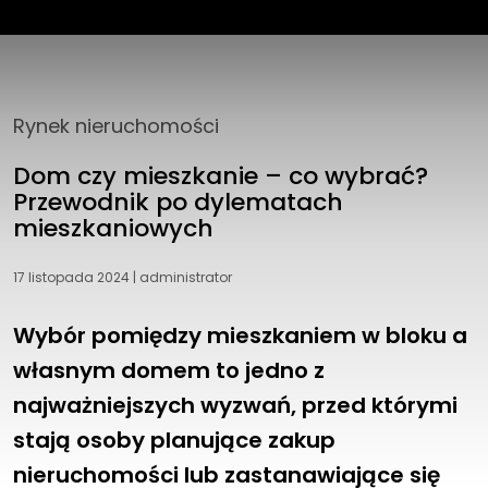
DoktorDom.pl sp. z o.o.
ul. Piękna 1 lok. 208
15-242 Białystok
Rynek nieruchomości
tel: 720 756 756
biuro@doktordom.pl
Dom czy mieszkanie – co wybrać?
Przewodnik po dylematach
mieszkaniowych
17 listopada 2024
|
administrator
Wybór pomiędzy mieszkaniem w bloku a
własnym domem to jedno z
najważniejszych wyzwań, przed którymi
stają osoby planujące zakup
nieruchomości lub zastanawiające się