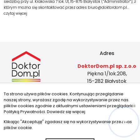
siedzibą przy ul. Krakowska 7 lok. U1, 15-875 Białystok (“Administrator”), z
którym można się skontaktować przez adres biuro@doktordom.pl…
czytaj więcej
Adres
DoktorDom.pl sp. z.o.o
Piękna 1/lok.208,
15-282 Białystok
KRS: 0001026464
Ta strona używa plików cookies. Kontynuując przeglądanie
REGON: 524804419
naszej strony, wyrażasz zgodę na wykorzystywanie przez nas
NIP: 5423465588
plików cookies zgodnie z aktualnymi ustawieniami przeglądarki i
Kontakt
Znajdziesz nas tu
Polityką Prywatności.
Dowiedz się więcej
Klikając "Akceptuję" zgadasz się na wykorzystywanie przez nas
biuro@doktordom.pl
plików cookie.
tel: 720 756 756