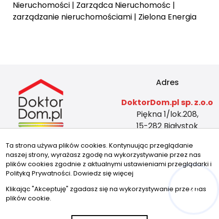
Nieruchomości
|
Zarządca Nieruchomośc
|
zarządzanie nieruchomościami
|
Zielona Energia
Adres
DoktorDom.pl sp. z.o.o
Piękna 1/lok.208,
15-282 Białystok
KRS: 0001026464
Ta strona używa plików cookies. Kontynuując przeglądanie
REGON: 524804419
naszej strony, wyrażasz zgodę na wykorzystywanie przez nas
NIP: 5423465588
plików cookies zgodnie z aktualnymi ustawieniami przeglądarki i
Kontakt
Znajdziesz nas tu
Polityką Prywatności.
Dowiedz się więcej
Klikając "Akceptuję" zgadasz się na wykorzystywanie przez nas
biuro@doktordom.pl
plików cookie.
tel: 720 756 756