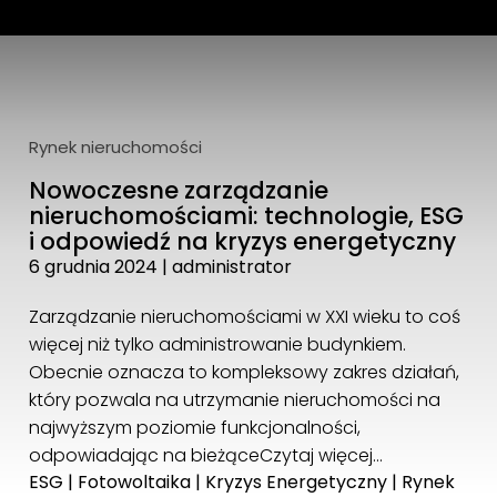
DoktorDom.pl sp. z o.o.
ul. Piękna 1 lok. 208
15-242 Białystok
tel: 720 756 756
Rynek nieruchomości
biuro@doktordom.pl
Nowoczesne zarządzanie
nieruchomościami: technologie, ESG
i odpowiedź na kryzys energetyczny
6 grudnia 2024
|
administrator
Zarządzanie nieruchomościami w XXI wieku to coś
więcej niż tylko administrowanie budynkiem.
Obecnie oznacza to kompleksowy zakres działań,
który pozwala na utrzymanie nieruchomości na
najwyższym poziomie funkcjonalności,
odpowiadając na bieżące
Czytaj więcej…
ESG
|
Fotowoltaika
|
Kryzys Energetyczny
|
Rynek